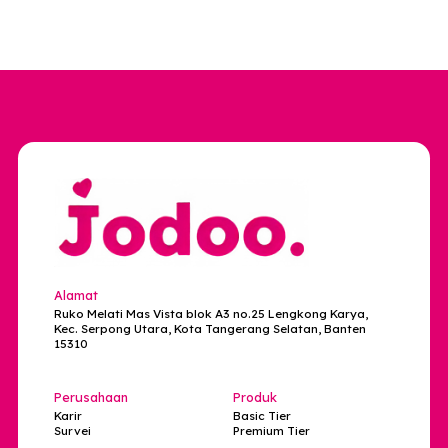
Privasi Terjaga - Rahasia Aman, Tenang
Data kamu disimpan rapi tanpa drama. Cari jodoh
nyaman tanpa takut bocor-bocor.