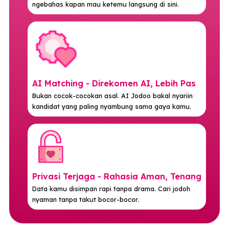
Direct Chat - Ngobrol Tanpa Basa-basi
Udah match? Gaskeun chat! Mulai dari “hai” sampai
ngebahas kapan mau ketemu langsung di sini.
AI Matching - Direkomen AI, Lebih Pas
Bukan cocok-cocokan asal. AI Jodoo bakal nyariin
kandidat yang paling nyambung sama gaya kamu.