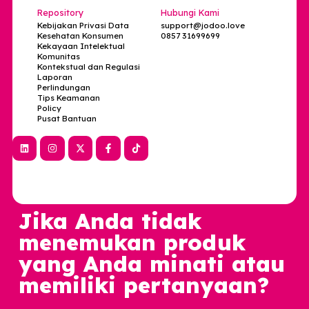
Alamat
Ruko Melati Mas Vista blok A3 no.25 Lengkong Karya,
Kec. Serpong Utara, Kota Tangerang Selatan, Banten
15310
Perusahaan
Produk
Karir
Basic Tier
Survei
Premium Tier
Repository
Hubungi Kami
Kebijakan Privasi Data
support@jodoo.love
Kesehatan Konsumen
0857 31699699
Kekayaan Intelektual
Komunitas
Kontekstual dan Regulasi
Laporan
Perlindungan
Tips Keamanan
Policy
Pusat Bantuan