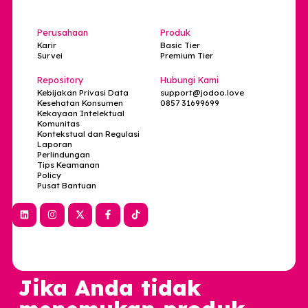
Alamat
Ruko Melati Mas Vista blok A3 no.25 Lengkong Karya,
Kec. Serpong Utara, Kota Tangerang Selatan, Banten
15310