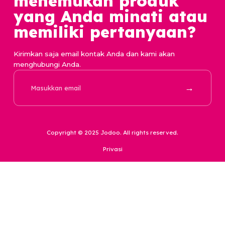
Perusahaan
Produk
Karir
Basic Tier
Survei
Premium Tier
Repository
Hubungi Kami
Kebijakan Privasi Data
support@jodoo.love
Kesehatan Konsumen
0857 31699699
Kekayaan Intelektual
Komunitas
Kontekstual dan Regulasi
Laporan
Perlindungan
Tips Keamanan
Policy
Pusat Bantuan
Jika Anda tidak