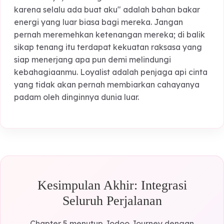
berarti mendapatkan jaminan keamanan
emosional seumur hidup. Mereka akan menjadi
orang paling setia yang pernah masuk ke dalam
hidupmu, mengawal setiap langkahmu menuju
masa tua yang damai.
Terakhir, belajarlah untuk memvalidasi kesetiaan
mereka secara rutin. Meskipun mereka tidak
memintanya, mendengar kalimat "Terima kasih
karena selalu ada buat aku" adalah bahan bakar
energi yang luar biasa bagi mereka. Jangan
pernah meremehkan ketenangan mereka; di bali
sikap tenang itu terdapat kekuatan raksasa yan
siap menerjang apa pun demi melindungi
kebahagiaanmu. Loyalist adalah penjaga api cin
yang tidak akan pernah membiarkan cahayanya