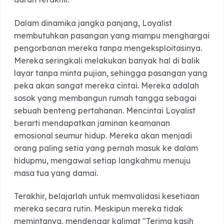
bagi Loyalist adalah 'Fear of Betrayal' (Ketakuta
akan Pengkhianatan). Karena mereka memberik
segalanya, pengkhianatan kecil sekalipun bisa
menghancurkan dunia mereka secara total.
Mereka juga cenderung sulit untuk melepaskan
hubungan yang sudah toksik karena merasa
"berkewajiban" untuk memperbaikinya sampai tit
darah terakhir.
Dalam dinamika jangka panjang, Loyalist
membutuhkan pasangan yang mampu mengharg
pengorbanan mereka tanpa mengeksploitasinya
Mereka seringkali melakukan banyak hal di balik
layar tanpa minta pujian, sehingga pasangan ya
peka akan sangat mereka cintai. Mereka adalah
sosok yang membangun rumah tangga sebagai
sebuah benteng pertahanan. Mencintai Loyalist