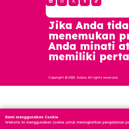
Alamat
Ruko Melati Mas Vista blok A
no.25 Lengkong Karya, Kec.
Serpong Utara, Kota
Tangerang Selatan, Banten
15310
Jika Anda t
menemukan 
Anda minati
memiliki pe