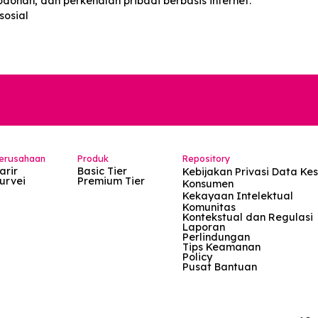
en
 atau lebih hak-hak paten DJKI berupa kelas serta baran
n dalam segala jenis dan bentuk
, perjodohan, dan perkenalan pribadi berbasis internet.
jaring sosial
Perusahaan
Produk
Repository
Karir
Basic Tier
Kebijakan Pri
Survei
Premium Tier
Konsumen