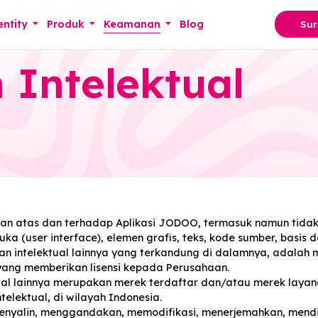
ove identity
Produk
Keamanan
Blog
n Intelektual
epentingan atas dan terhadap Aplikasi JODOO, termasuk
armuka (user interface), elemen grafis, teks, kode sum
kekayaan intelektual lainnya yang terkandung di dalamny
etiga yang memberikan lisensi kepada Perusahaan.
itas visual lainnya merupakan merek terdaftar dan/ata