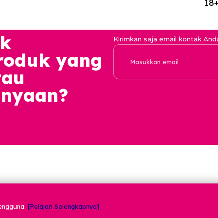
Kekayaan Inte
Komunitas
Kontekstual d
Laporan
3
Perlindungan
Tips Keamana
Policy
Pusat Bantua
idak
Kirimkan saja ema
produk yang
 atau
rtanyaan?