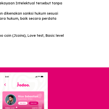
kan, mendistribusikan, mentransmisikan,
i dan/atau Kekayaan Intelektual tersebut tanpa
si.
usul ini akan dikenakan sanksi hukum sesuai
enuntut secara hukum, baik secara perdata
eperti Jodoo coin (Jcoins), Love test, Basic level