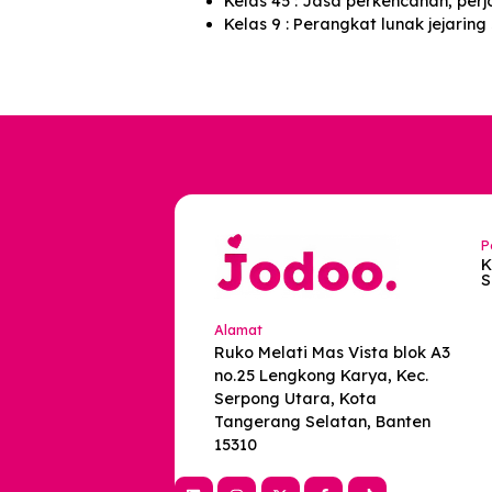
Daftar Hak Pat
Layanan ini dilindungi oleh satu
Kelas 35 : Promosi dan ikla
Kelas 45 : Jasa perkencanan
Kelas 9 : Perangkat lunak je