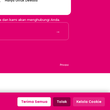
lektual
an Regulasi
n
n
Hanya Untuk Dewasa
18+
il kontak Anda dan kami akan menghubungi Anda.
→