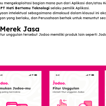
an intelektual, di wilayah Indonesia.
tuk menyalin, menggandakan, memodifikasi, menerjemah
an, atau mengeksploitasi bagian mana pun dari Aplikas
lu dari
PT Hati Bertemu Teknologi
selaku pemilik Aplika
 kekayaan intelektual sebagaimana dimaksud dalam kla
undangan yang berlaku, dan Perusahaan berhak untuk m
an Merek Jasa
ain fitur unggulan tersebut Jodoo memiliki produk lain s