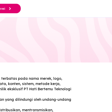
Survei
 namun tidak terbatas pada nama merek, logo,
ber, basis data, konten, sistem, metode kerja,
a, adalah milik eksklusif PT Hati Bertemu Teknologi
u merek layanan yang dilindungi oleh undang-undang