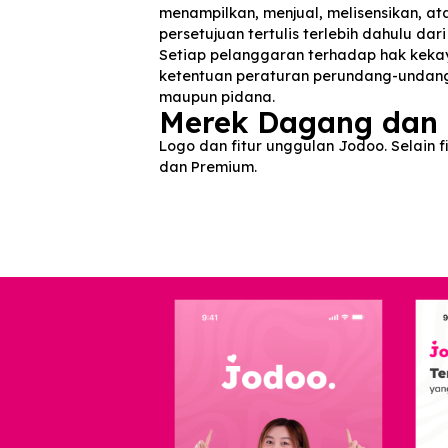
yang berlaku mengenai hak kekaya
Pengguna tidak diperkenankan un
menampilkan, menjual, melisensik
persetujuan tertulis terlebih dahu
Setiap pelanggaran terhadap hak
ketentuan peraturan perundang-
maupun pidana.
Merek Dagang d
Logo dan fitur unggulan Jodoo. Sel
dan Premium.