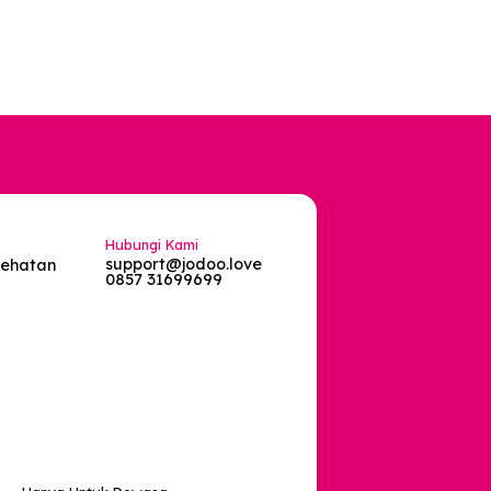
g dan jasa seperti berikut:
Hubungi Kami
support@jodoo.love
vasi Data Kesehatan
0857 31699699