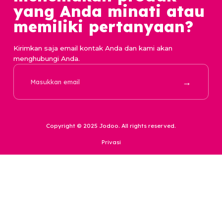
Karir
Basic Tier
Survei
Premium Tier
Repository
Hubungi Kami
Kebijakan Privasi Data
support@jodoo.love
Kesehatan Konsumen
0857 31699699
Kekayaan Intelektual
Komunitas
Kontekstual dan Regulasi
Laporan
Perlindungan
Tips Keamanan
Policy
Pusat Bantuan
Jika Anda tidak
menemukan produk