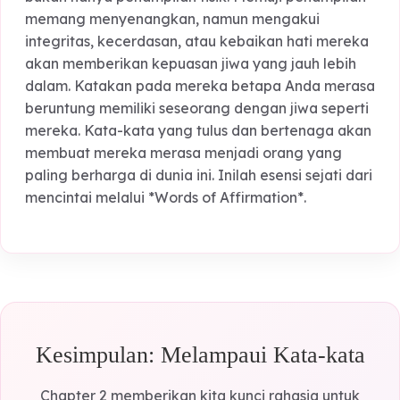
ucapkan saat marah besok pagi. Gunakan kata-
kata sebagai alat untuk membangun jembatan,
bukan sebagai senjata untuk menghancurkan
pertahanan mereka. Dengan menguasai dialek
verbal ini, Anda akan memiliki kunci untuk mengis
tangki cinta mereka secara instan dan permanen
Terakhir, belajarlah untuk memuji karakter merek
bukan hanya penampilan fisik. Memuji penampila
memang menyenangkan, namun mengakui
integritas, kecerdasan, atau kebaikan hati mere
akan memberikan kepuasan jiwa yang jauh lebih
dalam. Katakan pada mereka betapa Anda mera
beruntung memiliki seseorang dengan jiwa seper
mereka. Kata-kata yang tulus dan bertenaga ak
membuat mereka merasa menjadi orang yang