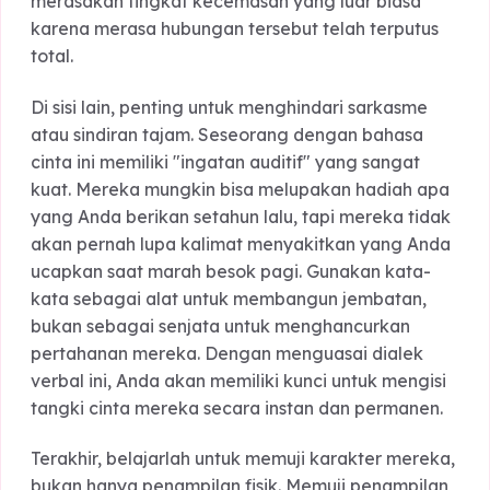
"Micropraises". Catatan keberhasilan kecil, pesa
singkat di tengah kesibukan kerja, atau bisikan
terima kasih sebelum tidur adalah investasi
emosional yang nilainya akan terus tumbuh.
Ingatlah bahwa bagi mereka, komunikasi adalah
oksigen. Jika Anda diam seribu bahasa
(*Stonewalling*) saat bertengkar, mereka akan
merasakan tingkat kecemasan yang luar biasa
karena merasa hubungan tersebut telah terputus
total.
Di sisi lain, penting untuk menghindari sarkasme
atau sindiran tajam. Seseorang dengan bahasa
cinta ini memiliki "ingatan auditif" yang sangat
kuat. Mereka mungkin bisa melupakan hadiah ap
yang Anda berikan setahun lalu, tapi mereka tid
akan pernah lupa kalimat menyakitkan yang An