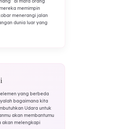
 stabil namun tetap mampu
gairah yang tepat, elemen api akan
mengawal mimpi-mimpimu.
uap, elemen api sebenarnya memiliki
perti "pemenang" di mata orang
, dan biarkan mereka memimpin
n terus berkobar menerangi jalan
hadapi tantangan dunia luar yang