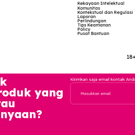
Perusahaan
Produk
Repository
Karir
Basic Tier
Kebijakan Pri
Survei
Premium Tier
Konsumen
Kekayaan Inte
Komunitas
Kontekstual d
Laporan
3
Perlindungan
Tips Keamana
Policy
Pusat Bantua