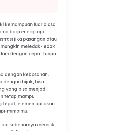
ir di dunia.
 membutuhkan oksigen kebebasan
ereka memiliki kemampuan luar biasa
ntangan utama bagi energi api
ingkali frustrasi jika pasangan atau
han mereka mungkin meledak-ledak
sanya akan padam dengan cepat tanpa
ipulihkan.
tas tidak sama dengan kebosanan.
idak dikelola dengan bijak, bisa
lah seseorang yang bisa menjadi