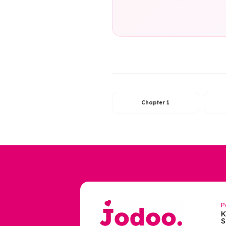
Chapter 4 tela
dalam mencintai
belajar menyeim
berkobar, Tanah 
menyesuaika
Chapter 1