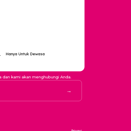
Hubungi Kami
support@jodoo.love
vasi Data Kesehatan
0857 31699699
lektual
an Regulasi
n
n