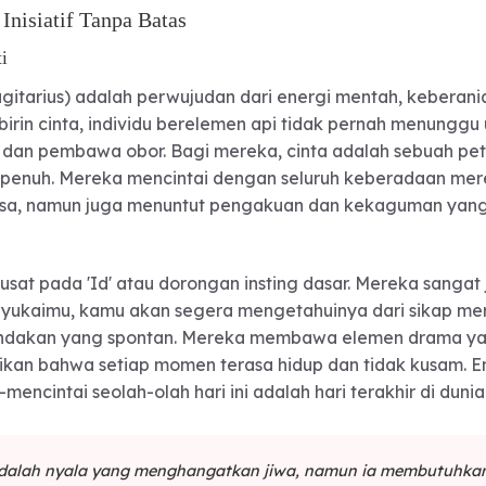
 dan Inisiatif Tanpa Batas
uk Hati
Leo, Sagitarius) adalah perwujudan dari energi men
am labirin cinta, individu berelemen api tidak per
siator, dan pembawa obor. Bagi mereka, cinta adala
tensitas penuh. Mereka mencintai dengan seluruh ke
ar biasa, namun juga menuntut pengakuan dan keka
i berpusat pada 'Id' atau dorongan insting dasar. Me
a menyukaimu, kamu akan segera mengetahuinya dar
i, dan tindakan yang spontan. Mereka membawa ele
mastikan bahwa setiap momen terasa hidup dan tida