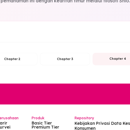
Kesimpulan: Harmoni Elemen dal
h membukakan mata kita bahwa setiap individu mem
. Tidak ada elemen yang lebih baik dari yang lain;
bangkan elemen-elemen tersebut agar tercipta harm
membutuhkan Air untuk menjadi subur. Memahami e
n "bahasa energi"-mu dengannya. Di Chapter terakhi
pemahaman ini dengan kearifan timur melalui fi
Chapter 2
Chapter 3