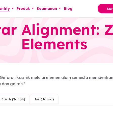
ove identity
Produk
Keamanan
Blog
Star Alignmen
Elements
diam. Getaran kosmik melalui elemen alam semesta 
n cinta dan gairah.”
r)
Earth (Tanah)
Air (Udara)