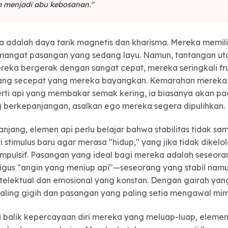
em"—mencintai seolah-olah hari ini adalah hari terakh
en api adalah nyala yang menghangatkan jiwa, namun ia
 padam menjadi abu kebosanan."
mereka adalah daya tarik magnetis dan kharisma. M
n semangat pasangan yang sedang layu. Namun, ta
ena mereka bergerak dengan sangat cepat, mereka ser
rkembang secepat yang mereka bayangkan. Kemara
un seperti api yang membakar semak kering, ia bia
yang berkepanjangan, asalkan ego mereka segera d
ka panjang, elemen api perlu belajar bahwa stabili
encari stimulus baru agar merasa "hidup," yang jika t
laku impulsif. Pasangan yang ideal bagi mereka ada