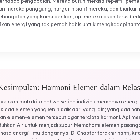
 sekaligus "angin yang meniup api"—seseorang yang
an intelektual dan emosional yang konstan. Dengan 
yang paling gigih dan pasangan yang paling setia 
hwa di balik kepercayaan diri mereka yang meluap-l
entan terhadap pengabaian. Mereka butuh merasa se
. Berikan mereka panggung, hargai inisiatif mereka
lasan kehangatan yang kamu berikan, api mereka aka
emberikan energi yang tak pernah habis untuk meng