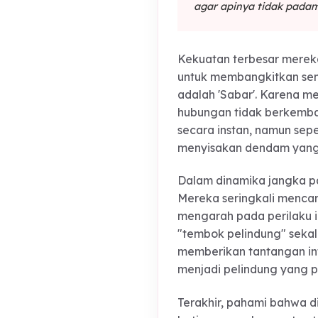
masa kini—"Carpe Di
"Cinta bagi elem
agar apinya tidak
Kekuatan terbesar 
untuk membangkitka
adalah 'Sabar'. Kar
hubungan tidak be
secara instan, nam
menyisakan dendam 
Dalam dinamika jang
Mereka seringkali m
mengarah pada peri