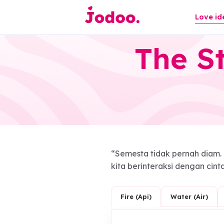
L
The 
“Semesta tidak pernah 
kita berinteraksi denga
Water (Ai
Fire (Api)