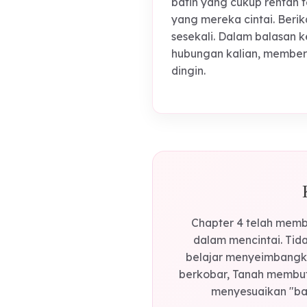
"tembok pelindung"
memberikan tantang
menjadi pelindung 
Terakhir, pahami ba
batin yang cukup r
yang mereka cintai
sesekali. Dalam ba
hubungan kalian, m
dingin.