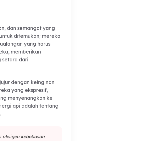
tah, keberanian, dan semangat yang
nah menunggu untuk ditemukan; mereka
h sebuah petualangan yang harus
beradaan mereka, memberikan
guman yang setara dari
reka sangat jujur dengan keinginan
i sikap mereka yang ekspresif,
men drama yang menyenangkan ke
k kusam. Energi api adalah tentang