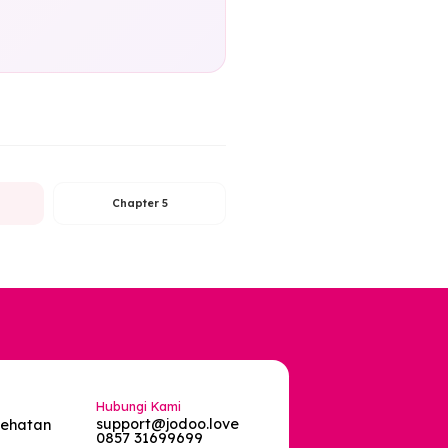
am Relasi
bawa energi elemen yang berbeda
 yang ada hanyalah bagaimana kita
oni. Api membutuhkan Udara untuk
lemen pasanganmu akan membantumu
r nanti, kita akan melengkapi
losofi Shio.
Chapter 4
Chapter 5