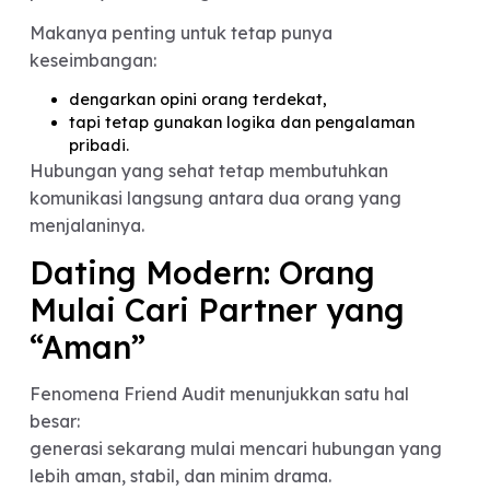
adanya rasa aman,
komunikasi yang sehat,
dan karakter yang lebih genuine.
Sebaliknya, hubungan yang penuh manipulasi
sering membuat seseorang perlahan menjauh dar
teman-temannya sendiri.
Karena itu, Friend Audit sebenarnya bisa menjadi
“alarm sosial” yang membantu seseorang meliha
hubungan secara lebih realistis.
Tapi Jangan Sampai
Kehilangan Pendapat
Pribadi
Meski opini teman penting, terlalu bergantung
pada validasi orang lain juga tidak sehat.