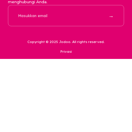
Alamat
Ruko Melati Mas Vista blok A3 no.25 Lengkong Karya,
Kec. Serpong Utara, Kota Tangerang Selatan, Banten
15310
Perusahaan
Produk
Karir
Basic Tier
Survei
Premium Tier
Repository
Hubungi Kami
Kebijakan Privasi Data
support@jodoo.love
Kesehatan Konsumen
0857 31699699
Kekayaan Intelektual
Komunitas
Kontekstual dan Regulasi
Laporan