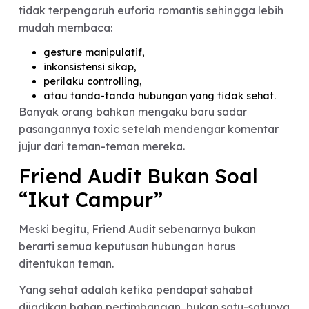
mengabaikan red flag,
memaklumi perilaku toxic,
atau terlalu fokus pada hal-hal menyenangkan
awal hubungan.
Nah, di sinilah peran teman dekat jadi penting.
Sahabat biasanya melihat hubungan dari sudut
pandang yang lebih netral dan realistis. Mereka
tidak terpengaruh euforia romantis sehingga lebi
mudah membaca:
gesture manipulatif,
inkonsistensi sikap,
perilaku controlling,
atau tanda-tanda hubungan yang tidak sehat.
Banyak orang bahkan mengaku baru sadar
pasangannya toxic setelah mendengar komenta
jujur dari teman-teman mereka.