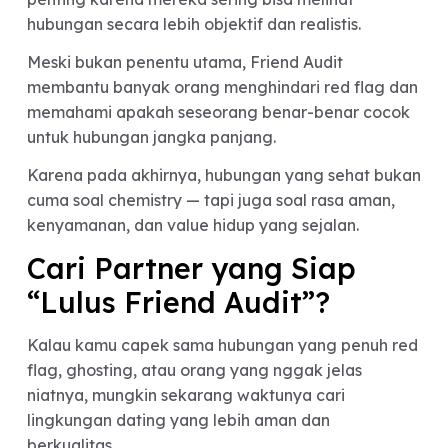
“Aman”
Fenomena Friend Audit menunjukkan satu hal
besar:
generasi sekarang mulai mencari hubungan yan
lebih aman, stabil, dan minim drama.
Orang tidak lagi hanya mencari pasangan yang
menarik secara fisik, tapi juga:
emotionally safe,
dewasa,
konsisten,
dan punya value hidup yang jelas.
Karena itu, banyak dating platform modern mulai
fokus membangun ekosistem hubungan yang leb
terpercaya.
Kesimpulan