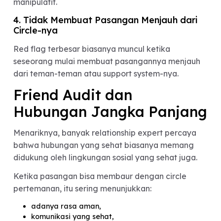
“Lulus Friend Audit”
Meski tidak ada standar pasti, ada beberapa
karakter yang biasanya membuat seseorang lebi
mudah diterima oleh circle pasangan.
1. Konsisten
Bukan cuma baik di awal, tapi perilakunya tetap
stabil dalam berbagai situasi.
2. Respectful
Menghargai pasangan maupun teman-temannya
tanpa perlu cari validasi berlebihan.
3. Punya Emotional Maturity
Mampu berkomunikasi dengan sehat tanpa dram