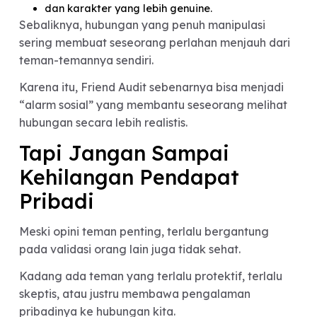
manipulatif.
4. Tidak Membuat Pasangan Menjauh dari
Circle-nya
Red flag terbesar biasanya muncul ketika
seseorang mulai membuat pasangannya menjau
dari teman-teman atau support system-nya.
Friend Audit dan
Hubungan Jangka Panjan
Menariknya, banyak relationship expert percaya
bahwa hubungan yang sehat biasanya memang
didukung oleh lingkungan sosial yang sehat juga.
Ketika pasangan bisa membaur dengan circle
pertemanan, itu sering menunjukkan: