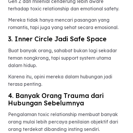
sangat relevan buat generasi sekarang.
1. Dating Culture Makin Rumit
Situationship, ghosting, breadcrumbing, love
bombing, sampai manipulasi emosional jadi hal
yang makin sering terjadi di era dating apps dan
media sosial.
Akibatnya, banyak orang mulai lebih hati-hati
memilih pasangan.
2. Generasi Sekarang Lebih Sadar
Mental Health
Gen Z dan milenial cenderung lebih aware
terhadap toxic relationship dan emotional safety.
Mereka tidak hanya mencari pasangan yang