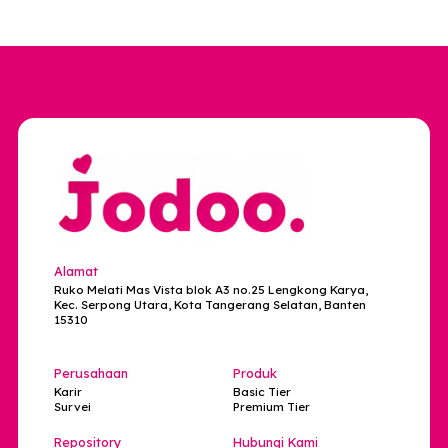
kenyamanan, dan value hidup yang sejalan.
Cari Partner yang Siap
“Lulus Friend Audit”?
Kalau kamu capek sama hubungan yang penuh r
flag, ghosting, atau orang yang nggak jelas
niatnya, mungkin sekarang waktunya cari
lingkungan dating yang lebih aman dan
berkualitas.
Jodoo hadir sebagai dating app untuk kamu yan
ingin menemukan partner yang lebih serius, stabil
dan se-visi. Dengan sistem Verifikasi Wajah,
pengalaman dating jadi lebih terpercaya dan
nyaman tanpa drama identitas palsu.
Karena partner yang tepat bukan cuma bikin