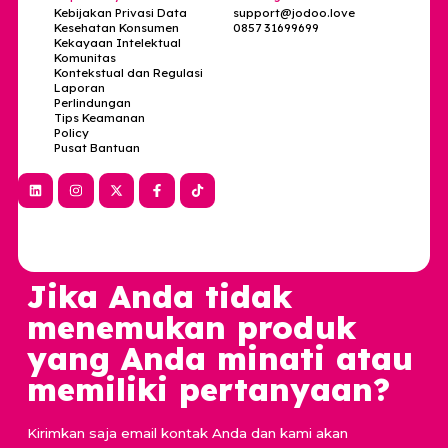
nyaman buat kamu… tapi juga bisa diterima baik
oleh circle terdekatmu.
Mulai kenalan di:
Jodoo Love
Pos Sebelumnya