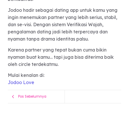
Di era dating modern, Friend Audit menjadi
fenomena yang semakin relevan karena banyak
orang mulai sadar bahwa cinta saja kadang tida
cukup.
Pendapat sahabat dan inner circle kini dianggap
penting karena mereka sering bisa melihat
hubungan secara lebih objektif dan realistis.
Meski bukan penentu utama, Friend Audit
membantu banyak orang menghindari red flag d
memahami apakah seseorang benar-benar coco
untuk hubungan jangka panjang.
Karena pada akhirnya, hubungan yang sehat bu
cuma soal chemistry — tapi juga soal rasa aman,