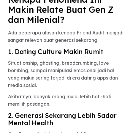
sering melihat hal yang kadang tidak kita sadari
sendiri.
Apalagi teman dekat biasanya sudah mengenal
karakter kita lebih lama dibanding pasangan bar
Mereka tahu:
tipe hubungan yang cocok buat kita,
pola toxic relationship yang sering kita alami,
dan perubahan perilaku kita saat berada dal
hubungan yang tidak sehat.
Kenapa Fenomena Ini
Makin Relate Buat Gen Z
dan Milenial?
Ada beberapa alasan kenapa Friend Audit menja