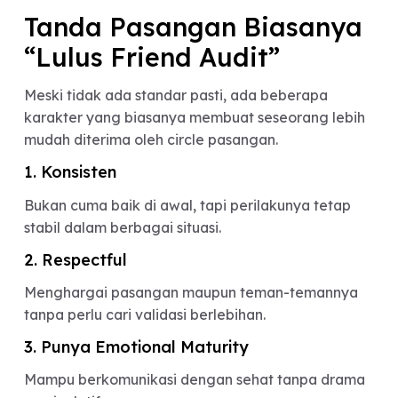
romantis, tapi juga yang sehat secara emosional.
3. Inner Circle Jadi Safe Space
Buat banyak orang, sahabat bukan lagi sekadar
teman nongkrong, tapi support system utama
dalam hidup.
Karena itu, opini mereka dalam hubungan jadi
terasa penting.
4. Banyak Orang Trauma dari
Hubungan Sebelumnya
Pengalaman toxic relationship membuat banyak
orang mulai lebih percaya penilaian objektif dari
orang terdekat dibanding insting sendiri.
Tanda Pasangan Biasany