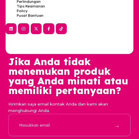
Alamat
Ruko Melati Mas Vista blok A3 no.25 Lengkong Karya,
Kec. Serpong Utara, Kota Tangerang Selatan, Banten
15310