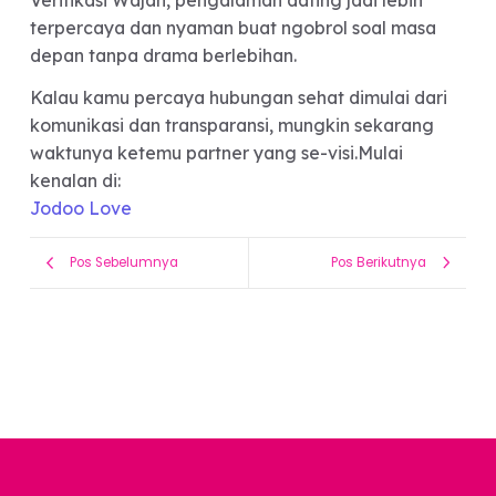
Tapi meningkatnya kesadaran finansial membuat
topik ini mulai dianggap penting oleh banyak
generasi muda.
Di tengah tekanan ekonomi dan realita hidup
modern, transparansi finansial kini mulai dilihat
sebagai bagian dari komitmen dan kesiapan
membangun masa depan bersama.
Karena selain cinta, hubungan jangka panjang ju
butuh rasa aman, komunikasi yang sehat, dan visi
hidup yang sejalan.
Cari Partner yang Nyama
Diajak Bahas Masa Depa
Di era dating modern, banyak orang nggak lagi
cuma cari hubungan yang seru di awal, tapi juga