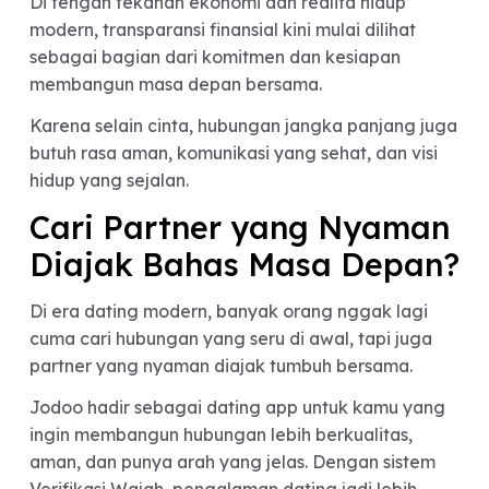
sebenarnya bisa jadi cara untuk mengenal
pasangan lebih dalam.
Bukan untuk menginterogasi, tapi untuk
memahami:
bagaimana pasangan mengelola uang,
apa prioritas hidupnya,
bagaimana cara dia menghadapi masalah,
dan apakah kalian punya value yang sejalan.
Karena hubungan yang sehat bukan hubungan
yang bebas masalah, tapi hubungan yang bisa
membicarakan masalah dengan nyaman.
Kesimpulan
Tukeran BI Checking atau SLIK sebelum menika
mungkin belum jadi hal yang umum di Indonesia.