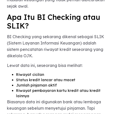
finansial justru jadi tanda hubungan yang sehat d
dewasa.
Karena realitanya, konflik rumah tangga sering k
bukan dimulai dari kurang cinta — melainkan
masalah keuangan yang tidak pernah dibicaraka
sejak awal.
Apa Itu BI Checking atau
SLIK?
BI Checking yang sekarang dikenal sebagai SLI
(Sistem Layanan Informasi Keuangan) adalah
sistem pencatatan riwayat kredit seseorang yan
dikelola OJK.
Lewat data ini, seseorang bisa melihat: