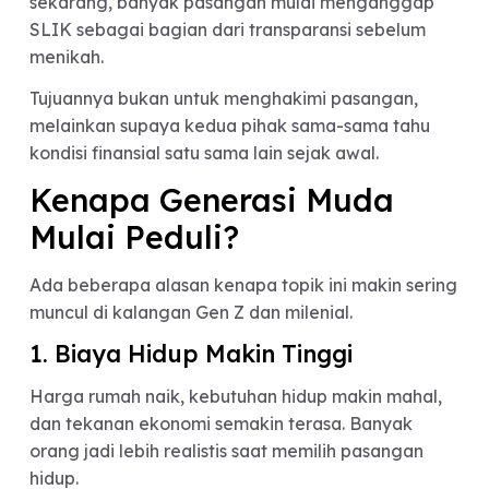
Riwayat cicilan
Status kredit lancar atau macet
Jumlah pinjaman aktif
Riwayat pembayaran kartu kredit atau kredit
lainnya
Biasanya data ini digunakan bank atau lembaga
keuangan sebelum menyetujui pinjaman. Tapi
sekarang, banyak pasangan mulai menganggap
SLIK sebagai bagian dari transparansi sebelum
menikah.
Tujuannya bukan untuk menghakimi pasangan,
melainkan supaya kedua pihak sama-sama tahu
kondisi finansial satu sama lain sejak awal.
Kenapa Generasi Muda
Mulai Peduli?