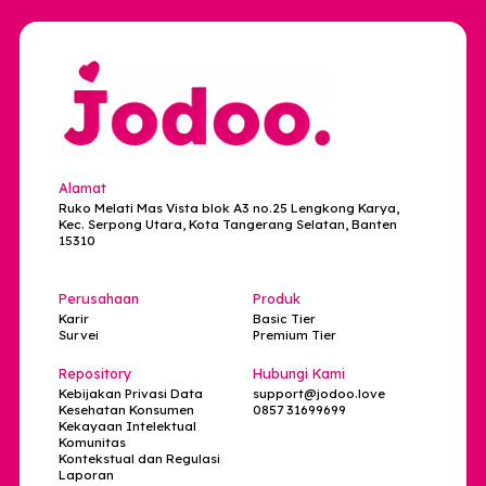
partner yang nyaman diajak tumbuh bersama.
Jodoo hadir sebagai dating app untuk kamu yan
ingin membangun hubungan lebih berkualitas,
aman, dan punya arah yang jelas. Dengan sistem
Verifikasi Wajah, pengalaman dating jadi lebih
terpercaya dan nyaman buat ngobrol soal masa
depan tanpa drama berlebihan.
Kalau kamu percaya hubungan sehat dimulai dar
komunikasi dan transparansi, mungkin sekarang
waktunya ketemu partner yang se-visi.Mulai
kenalan di:
Jodoo Love
Pos Sebelumnya
Pos Berikutnya