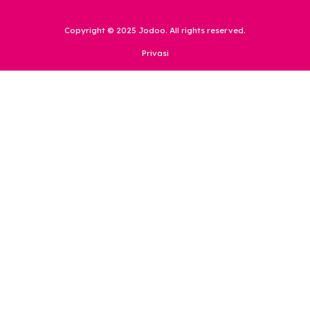
Perusahaan
Produk
Karir
Basic Tier
Survei
Premium Tier
Repository
Hubungi Kami
Kebijakan Privasi Data
support@jodoo.love
Kesehatan Konsumen
0857 31699699
Kekayaan Intelektual
Komunitas
Kontekstual dan Regulasi
Laporan
Perlindungan
Tips Keamanan
Policy
Pusat Bantuan