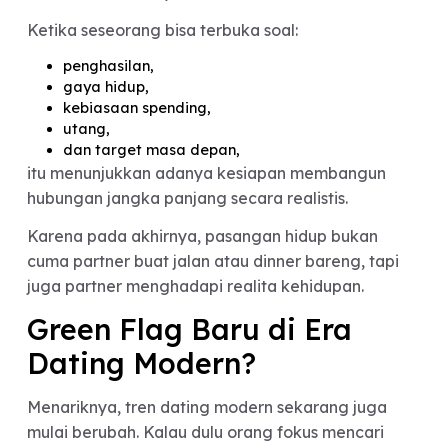
saling cerita tanpa perlu menunjukkan data detail
Keduanya sah-sah saja selama ada komunikasi d
rasa percaya.
Yang perlu dihindari justru adalah menyembunyi
masalah finansial sampai akhirnya baru diketahui
setelah menikah.
Transparansi Finansial =
Bentuk Respect dalam
Hubungan
Banyak relationship expert mulai melihat
transparansi finansial sebagai bagian dari
emotional maturity.
Ketika seseorang bisa terbuka soal: