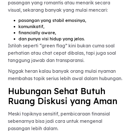
penghasilan,
gaya hidup,
kebiasaan spending,
utang,
dan target masa depan,
itu menunjukkan adanya kesiapan membangun
hubungan jangka panjang secara realistis.
Karena pada akhirnya, pasangan hidup bukan
cuma partner buat jalan atau dinner bareng, tapi
juga partner menghadapi realita kehidupan.
Green Flag Baru di Era
Dating Modern?
Menariknya, tren dating modern sekarang juga
mulai berubah. Kalau dulu orang fokus mencari