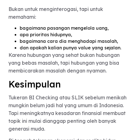
pasangan yang romantis atau menarik secara
visual, sekarang banyak yang mulai mencari:
pasangan yang stabil emosinya,
komunikatif,
financially aware,
dan punya visi hidup yang jelas.
Istilah seperti “green flag” kini bukan cuma soal
perhatian atau chat cepat dibalas, tapi juga soal
tanggung jawab dan transparansi.
Nggak heran kalau banyak orang mulai nyaman
membahas topik serius lebih awal dalam hubunga
Hubungan Sehat Butuh
Ruang Diskusi yang Aman
Meski topiknya sensitif, pembicaraan finansial