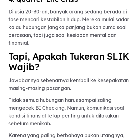
3. Trauma Finansial dari Lingkung
Sekitar
Tidak sedikit orang yang melihat rumah tangga
orang tua atau kerabat bermasalah karena utang
pinjaman online, atau kebiasaan finansial yang
buruk.
Akibatnya, generasi sekarang cenderung lebih
hati-hati dan ingin memastikan pasangan punya
pola pikir finansial yang sehat.
4. Quarter-Life Crisis
Di usia 20–30-an, banyak orang sedang berada d
fase mencari kestabilan hidup. Mereka mulai sad
kalau hubungan jangka panjang bukan cuma soa
perasaan, tapi juga soal kesiapan mental dan