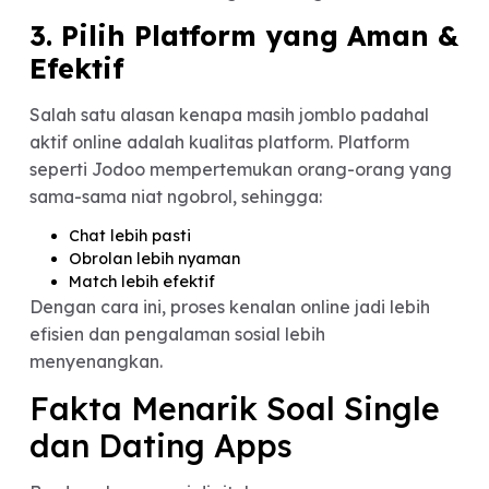
2. Bangun Percakapan yang
Nyambung
Obrolan online tidak perlu panjang tapi harus
nyambung. Fokus pada kesamaan minat, hobi, at
topik ringan yang bisa mempererat koneksi.
Pengalaman ngobrol yang nyaman biasanya
meningkatkan kemungkinan ketemu orang yang
serius dan niat membangun hubungan.
3. Pilih Platform yang Aman
Efektif
Salah satu alasan kenapa masih jomblo padahal
aktif online adalah kualitas platform. Platform
seperti Jodoo mempertemukan orang-orang ya