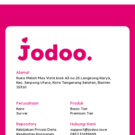
Lebih Pasti
Capek nunggu dan takut pertanyaan keluarga
bikin canggung? Saatnya
ambil langkah
proaktif
.
Download Jodoo sekarang!
Obrolan lebih asik, match lebih pasti, dan
pengalaman kenalan online jadi lebih
menyenangkan.Kunjungi
https://jodoo.love
da
mulai swipe hari ini.
Pos Sebelumnya
Pos Berikutnya