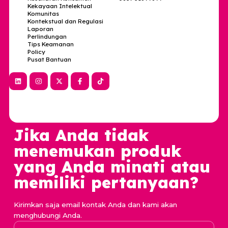
Alamat
Ruko Melati Mas Vista blok A3 no.25 Lengkong Karya,
Kec. Serpong Utara, Kota Tangerang Selatan, Banten
15310
Perusahaan
Produk