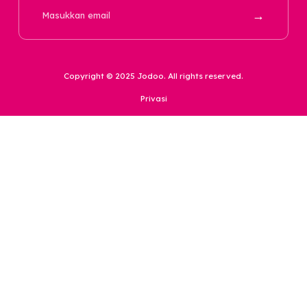
Karir
Basic Tier
Survei
Premium Tier
Repository
Hubungi Kami
Kebijakan Privasi Data
support@jodoo.love
Kesehatan Konsumen
0857 31699699
Kekayaan Intelektual
Komunitas
Kontekstual dan Regulasi
Laporan
Perlindungan
Tips Keamanan
Policy
Pusat Bantuan
Jika Anda tidak
menemukan produk