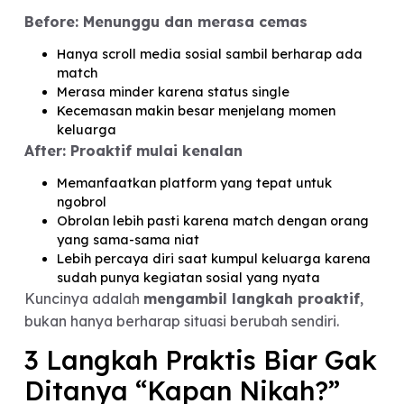
tekanan sosial adalah hal nyata yang memengar
pengalaman kenalan dan interaksi sosial.
Before vs After: Menungg
atau Proaktif
Before: Menunggu dan merasa cemas
Hanya scroll media sosial sambil berharap ada
match
Merasa minder karena status single
Kecemasan makin besar menjelang momen
keluarga
After: Proaktif mulai kenalan
Memanfaatkan platform yang tepat untuk
ngobrol
Obrolan lebih pasti karena match dengan oran
yang sama-sama niat