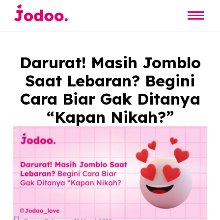
Darurat! Masih Jombl
Saat Lebaran? Begini
Cara Biar Gak Ditany
“Kapan Nikah?”