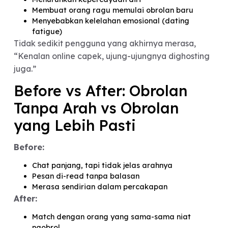
cara paling mudah, meski berdampak buruk bagi
pihak lain.
Dampak Ghosting pada
Pengalaman Kenalan
Online
Ghosting bukan hanya membuat kecewa, tapi jug
Menurunkan kepercayaan diri
Membuat orang ragu memulai obrolan baru
Menyebabkan kelelahan emosional (dating
fatigue)
Tidak sedikit pengguna yang akhirnya merasa,
“Kenalan online capek, ujung-ujungnya dighosti
juga.”
Before vs After: Obrolan