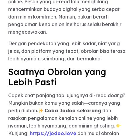
manusiawi.
Ghosting Bukan Kesalaha
Kamu
Penting untuk diingat: dighosting bukan berarti
kamu kurang menarik atau tidak layak diajak
ngobrol. Dalam banyak kasus, ghosting lebih
mencerminkan cara orang lain berinteraksi di du
digital.
Yang bisa dikontrol adalah bagaimana dan di m
kamu membangun koneksi.
Kesimpulan
Ghosting telah menjadi bagian dari realita kenal