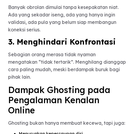
Dating apps menawarkan banyak match dalam
waktu singkat. Ketika satu obrolan terasa kurang
menarik, sebagian orang memilih pindah tanpa
menutup percakapan sebelumnya.
2. Tidak Ada Niat yang Jela
Sejak Awal
Banyak obrolan dimulai tanpa kesepakatan niat.
Ada yang sekadar iseng, ada yang hanya ingin
validasi, ada pula yang belum siap membangun
koneksi serius.
3. Menghindari Konfrontasi
Sebagian orang merasa tidak nyaman
mengatakan “tidak tertarik”. Menghilang diang