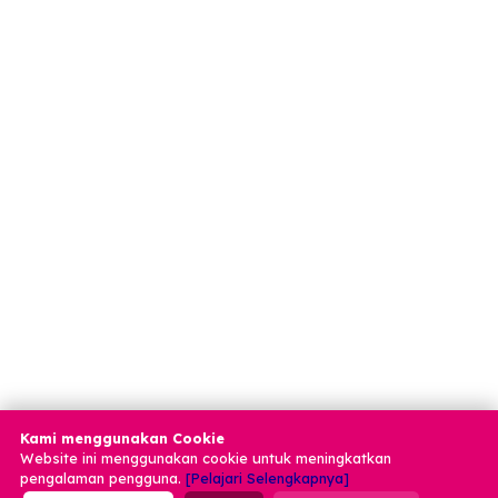
Pusat Bantuan
Jika Anda tidak
menemukan produk
yang Anda minati ata
memiliki pertanyaan?
Kirimkan saja email kontak Anda dan kami akan
menghubungi Anda.
→