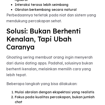
Tanpa Arah vs Obrolan
yang Lebih Pasti
Before:
Chat panjang, tapi tidak jelas arahnya
Pesan di-read tanpa balasan
Merasa sendirian dalam percakapan
After:
Match dengan orang yang sama-sama niat
ngobrol
Interaksi terasa lebih seimbang
Obrolan berkembang secara natural
Perbedaannya terletak pada niat dan sistem yan
mendukung percakapan sehat.
Solusi: Bukan Berhenti