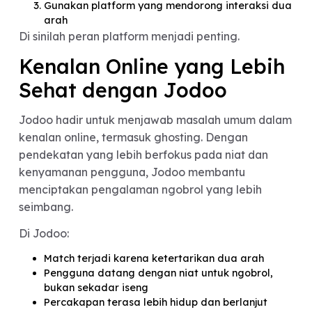
Kenalan, Tapi Ubah
Caranya
Ghosting sering membuat orang ingin menyerah
dari dunia dating apps. Padahal, solusinya bukan
berhenti kenalan, melainkan memilih cara yang
lebih tepat.
Beberapa langkah yang bisa dilakukan:
Mulai obrolan dengan ekspektasi yang realistis
Fokus pada kualitas percakapan, bukan jumlah
chat
Gunakan platform yang mendorong interaksi d
arah
Di sinilah peran platform menjadi penting.