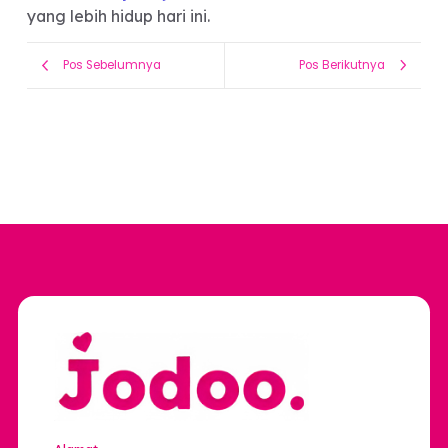
online. Pesan yang di-read lalu menghilang
mencerminkan budaya digital yang serba cepat
dan minim komitmen. Namun, bukan berarti
pengalaman kenalan online harus selalu berakhir
mengecewakan.
Dengan pendekatan yang lebih sadar, niat yang
jelas, dan platform yang tepat, obrolan bisa tera
lebih nyaman, seimbang, dan bermakna.
Saatnya Obrolan yang
Lebih Pasti
Capek chat panjang tapi ujungnya di-read doan
Mungkin bukan kamu yang salah—caranya yang
perlu diubah.
Coba Jodoo sekarang
dan
rasakan pengalaman kenalan online yang lebih