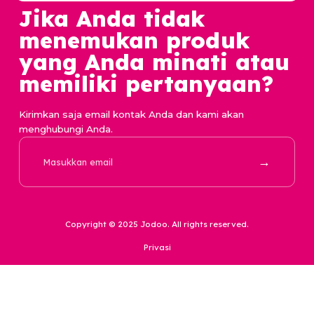
Alamat
Ruko Melati Mas Vista blok A3 no.25 Lengkong Karya,
Kec. Serpong Utara, Kota Tangerang Selatan, Banten
15310
Perusahaan
Produk
Karir
Basic Tier
Survei
Premium Tier
Repository
Hubungi Kami
Kebijakan Privasi Data
support@jodoo.love
Kesehatan Konsumen
0857 31699699
Kekayaan Intelektual
Komunitas
Kontekstual dan Regulasi
Laporan
Perlindungan
Tips Keamanan
Policy