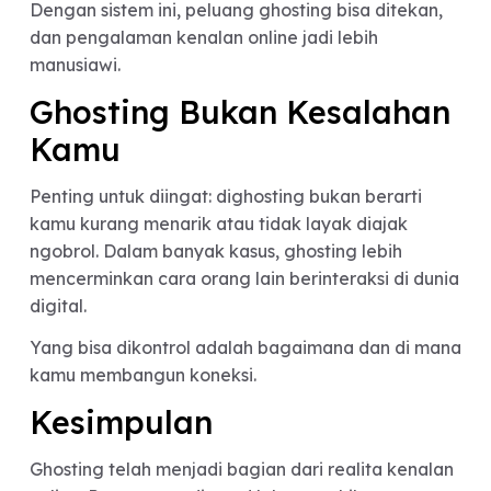
Kenalan Online yang Lebi
Sehat dengan Jodoo
Jodoo hadir untuk menjawab masalah umum dal
kenalan online, termasuk ghosting. Dengan
pendekatan yang lebih berfokus pada niat dan
kenyamanan pengguna, Jodoo membantu
menciptakan pengalaman ngobrol yang lebih
seimbang.
Di Jodoo:
Match terjadi karena ketertarikan dua arah
Pengguna datang dengan niat untuk ngobrol,
bukan sekadar iseng
Percakapan terasa lebih hidup dan berlanjut
Dengan sistem ini, peluang ghosting bisa ditekan
dan pengalaman kenalan online jadi lebih