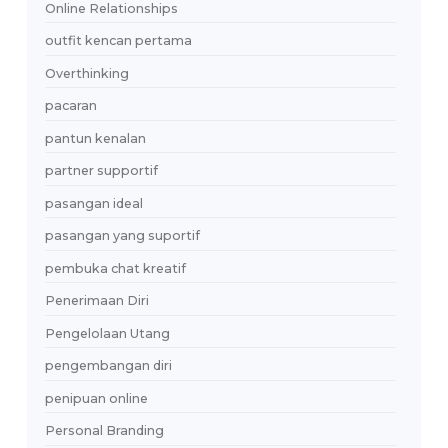
Komunikasi
Komunikasi Digital
komunikasi sehat
koneksi emosional
kunci sukses karier
lebaran
lifestyle
linkedin untuk cinta
Love And Connection
Love And Finance
love journey
Love Language