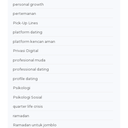
Manajemen Keuangan
Mantan
match pasti
meaningful relationship
mencari pasangan
mental health
micro-escapism
millennial dating
millennial indonesia
Millennials
mindset
Modern Dating