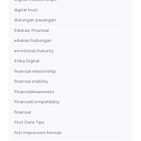
couple goals
data diri
dating
dating aman
dating app Indonesia
dating app profesional
dating app terbaik
Dating Apps
Dating Culture
dating dewasa
dating digital
Dating Fatigue
dating indonesia