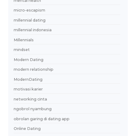
Jodoo.love
Jodoolove
Keamanan Digital
kecocokan pasangan
Kemandirian Finansial
Kenalan Online
kencan pertama
kesehatan mental relationship
keseimbangan hidup
Kesiapan Finansial
kesiapan hubungan
komitmen
kompatibilitas pasangan