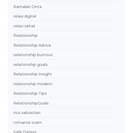
modern relationship
ModernDating
motivasi karier
networking cinta
ngobrol nyambung
obrolan garing di dating app
Online Dating
Online Relationships
outfit kencan pertama
Overthinking
pacaran
pantun kenalan
partner supportif