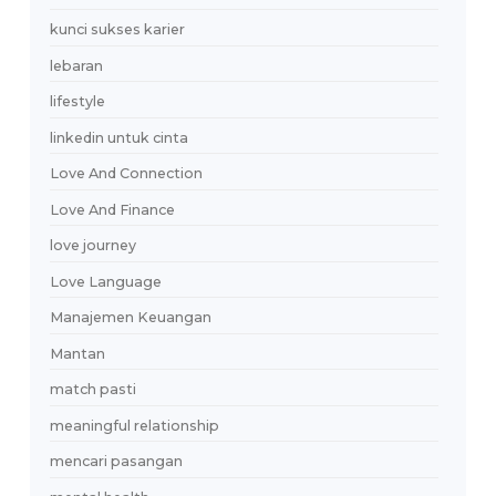
hubungan modern
Hubungan Sehat
humor di aplikasi kencan
hunting outfit Lebaran
ide obrolan
identitas palsu
JakartaLifestyle
jodoh dan usaha
jodoh online
Jodoo
Jodoo Love
jodoo_love