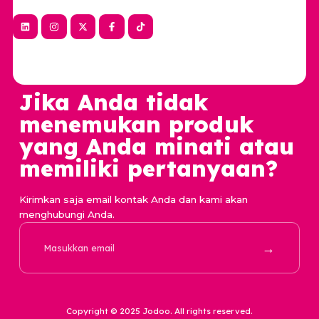
tips karier
Tips Kenalan
tips kenalan online
tips kencan online
tips kencan pertama
tips komunikasi
tips Lebaran single
tips pacaran online
tips PDKT online
tips relasi
toxic relationship
transparansi finansial dalam hubungan
tren dating modern