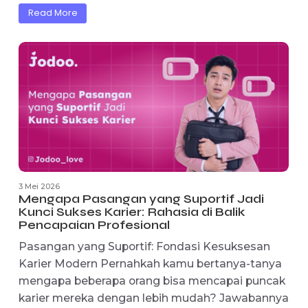
3 Mei 2026
Jodoo Disebut “LinkedIn untuk Cinta”: Tr
Baru Modern Mencari Pasangan yang
Mengubah Industri Dating
Mengapa Jodoo Dijuluki LinkedIn untuk Cinta?
Pernahkah kamu membayangkan mencari
pasangan dengan pendekatan yang sama
seriusnya seperti mencari pekerjaan di LinkedI
Inilah yang ditawarkan oleh Jodoo, platform
dating yang kini...
Read More