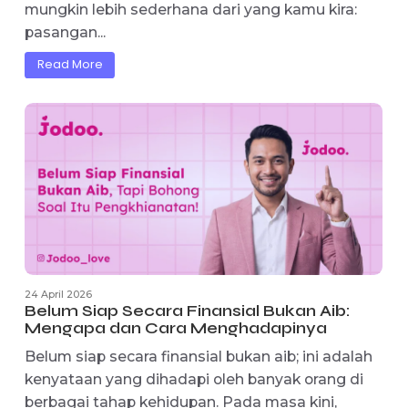
3 Mei 2026
Mengapa Pasangan yang Suportif Jadi
Kunci Sukses Karier: Rahasia di Balik
Pencapaian Profesional
Pasangan yang Suportif: Fondasi Kesuksesan
Karier Modern Pernahkah kamu bertanya-tany
mengapa beberapa orang bisa mencapai punc
karier mereka dengan lebih mudah? Jawabann
mungkin lebih sederhana dari yang kamu kira:
pasangan...