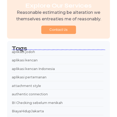
Penentu Hubungan Modern?…
12 Juni 2026
Pria Mapan tapi Pelit vs Pria
Biasa…
11 Juni 2026
Perlukah Tukeran BI Checking
(SLIK) Sebelum Menikah?…
10 Juni 2026
Category
Dating Online
(43)