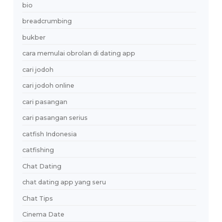
Explore Our Services
Reasonable estimating be alteration we
themselves entreaties me of reasonably.
Contact Us
Tags
aplikasi jodoh