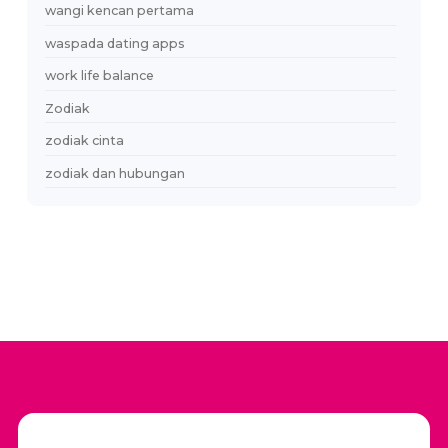
Relationship
Relationship Advice
relationship burnout
relationship goals
Relationship Insight
relationship modern
Relationship Tips
RelationshipGoals
rico sebastian
romance scam
Safe Dating
sandwich generation