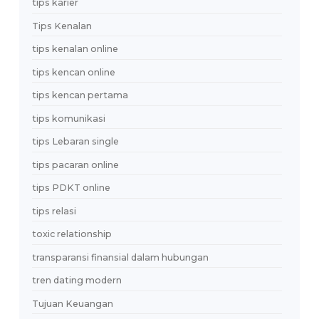
platform kencan aman
Privasi Digital
profesional muda
professional dating
profile dating
Psikologi
Psikologi Sosial
quarter life crisis
ramadan
Ramadan untuk jomblo
Ramalan Cinta
relasi digital
relasi sehat