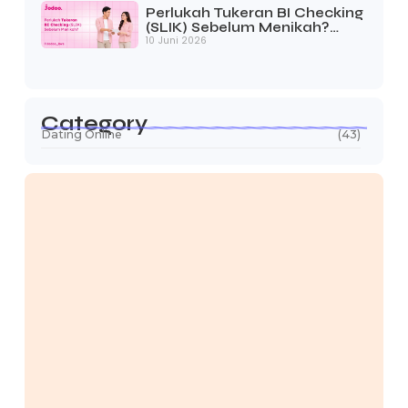
Hubungan Butuh Lebih dari Sekadar
Perasaan
Cinta Saja Tidak Cukup Di tengah budaya dati
yang serba cepat dan penuh euforia, banyak
orang masih percaya bahwa cinta adalah
segalanya. Padahal, realitanya jauh lebih
kompleks. Perasaan saja tidak...
Read More
Load More
Most Recent Posts
Kenapa “Friend Audit” Jadi