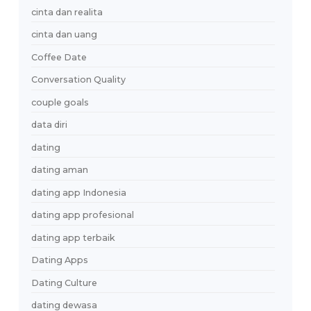
aplikasi kencan
aplikasi kencan Indonesia
aplikasi pertemanan
attachment style
authentic connection
BI Checking sebelum menikah
BiayaHidupJakarta
bio
breadcrumbing
bukber
cara memulai obrolan di dating app
cari jodoh
cari jodoh online