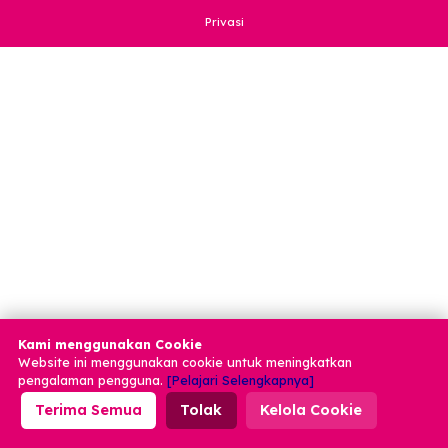
Tujuan Keuangan
wangi kencan pertama
waspada dating apps
work life balance
Zodiak
zodiak cinta
zodiak dan hubungan