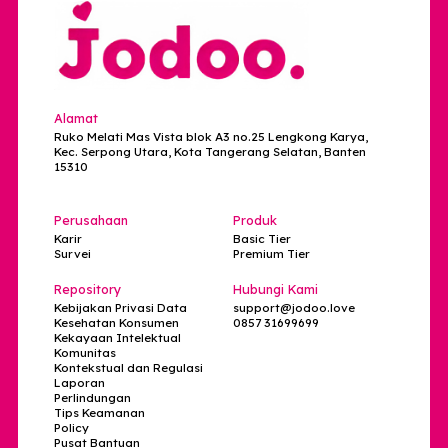
self awareness
self improvement
Self Love
self-care Ramadan
Self-Growth
serious relationship
Single Life
single saat Lebaran
SLIK pasangan
sukses karier
tipe kepribadian
Tips Asmara