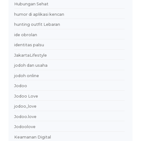
dukungan pasangan
Edukasi Finansial
edukasi hubungan
emotional maturity
Etika Digital
financial relationship
financial stability
FinancialAwareness
FinancialCompatibility
finansial
First Date Tips
first impression kencan