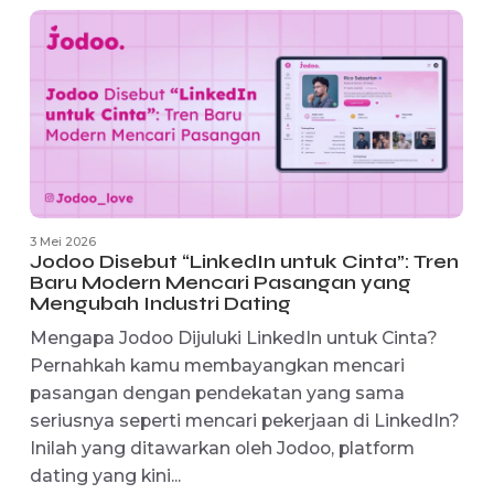
7 Juni 2026
No Comments
-
Realitas Finansial Jakarta: Gaji 10 Juta
untuk Berdua, Cukup atau Kurang?
Biaya Hidup Naik, Standar Relationship Ikut
Berubah Membicarakan keuangan sebelum
menikah sering kali dianggap tabu, padahal ini
adalah pondasi paling krusial sebelum
membangun rumah tangga di kota metropolit
seperti Jakarta....
Read More