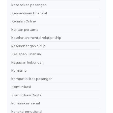
Friend Audit
Gen Z
gen z dating
gen z relationship
Ghosting
growth mindset
healthy relationship
Healthy Relationships
HealthyRelationship
heartbreak
hubungan
hubungan dewasa
hubungan jangka panjang