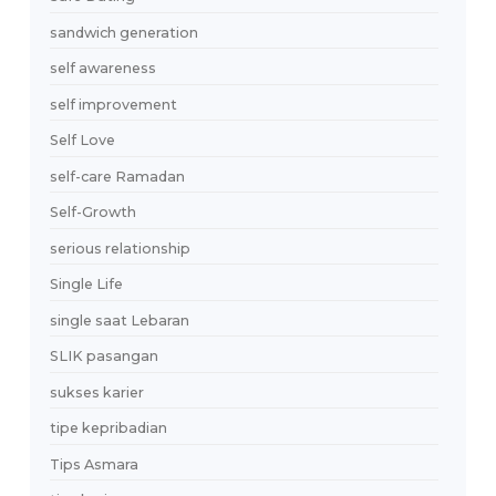
pasangan ideal
pasangan yang suportif
pembuka chat kreatif
Penerimaan Diri
Pengelolaan Utang
pengembangan diri
penipuan online
Personal Branding
personal growth
pertemanan
Pick-Up Lines
platform dating